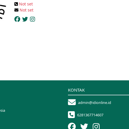
Not set
Not set
KONTAK
admin@idionline.id
sia
6281367714607