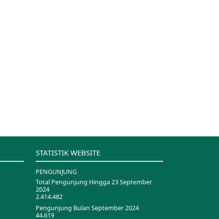
STATISTIK WEBSITE
PENGUNJUNG
Total Pengunjung Hingga 23 September
2024
2.414.482
Pengunjung Bulan September 2024
44.619