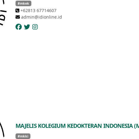
#mkek
+62813 67714607
admin@idionline.id
MAJELIS KOLEGIUM KEDOKTERAN INDONESIA (M
#mkki