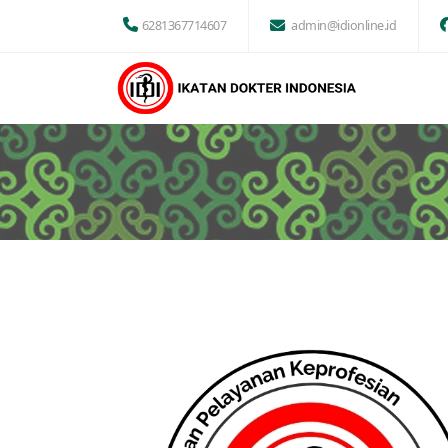
6281367714607
admin@idionline.id